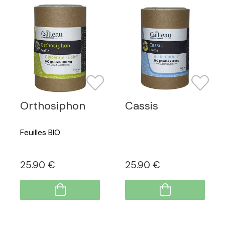
Orthosiphon
Cassis
Feuilles BIO
25
.90
€
25
.90
€