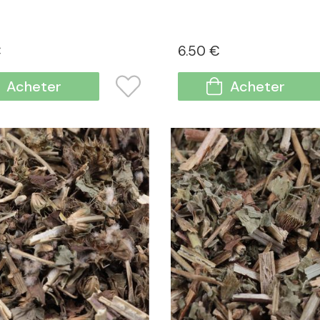
€
6
.50
€