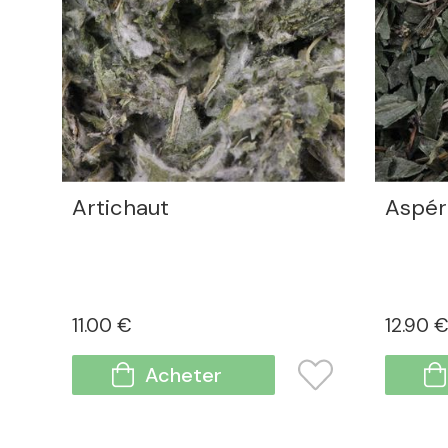
Artichaut
Aspér
11
.00
€
12
.90