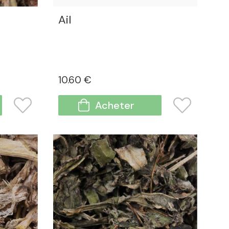
Ail
10
.60
€