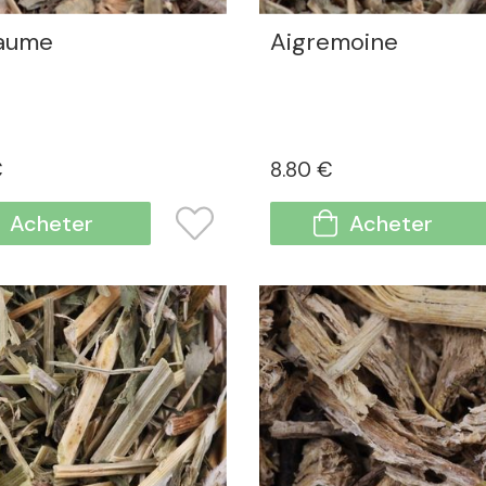
aume
Aigremoine
€
8
.80
€