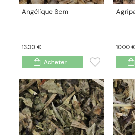
Angélique Sem
Agrip
13
.00
€
10
.00