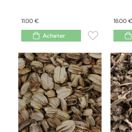
11
.00
€
16
.00