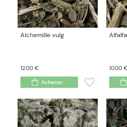
Alchemille vulg
Alfalfa
12
.00
€
10
.00