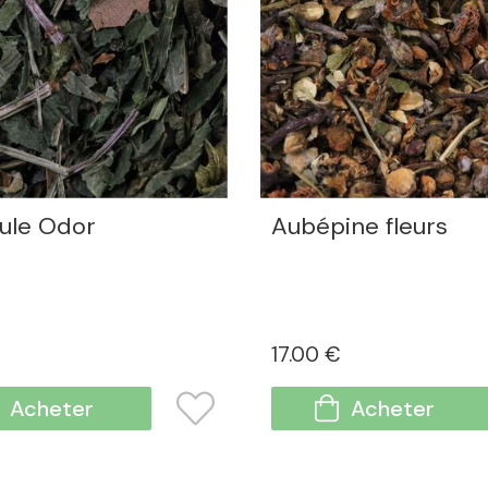
ule Odor
Aubépine fleurs
€
17
.00
€