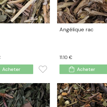
Angélique rac
€
11
.10
€