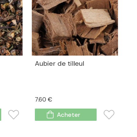
Aubier de tilleul
7
.60
€