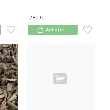
17
.80
€