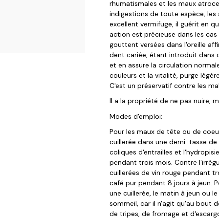
rhumatismales et les maux atroces 
indigestions de toute espèce, les a
excellent vermifuge, il guérit en 
action est précieuse dans les cas 
gouttent versées dans l'oreille aff
dent cariée, étant introduit dans c
et en assure la circulation normale
couleurs et la vitalité, purge légè
C'est un préservatif contre les mal
Il a la propriété de ne pas nuire,
Modes d'emploi:
Pour les maux de tête ou de coeur
cuillerée dans une demi-tasse de 
coliques d'entrailles et l'hydropisi
pendant trois mois. Contre l'irrég
cuillerées de vin rouge pendant tr
café pur pendant 8 jours à jeun.
une cuillerée, le matin à jeun ou le
sommeil, car il n'agit qu'au bout 
de tripes, de fromage et d'escargot