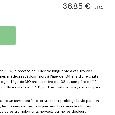
36
.85
€
T.T.C.
 1936, la recette de l'Elixir de longue vie a été trouvée
mer, médecin suédois, mort à l'âge de 104 ans d'une chute
teignit l'âge de 130 ans, sa mère de 108 et son père de 112,
élixir. Ils en prenaient 7-8 gouttes matin et soir, dans un peu
n.
sure un santé parfaite, et vraiment prolonge la vie par son
, les humeurs et les musqueuses. Il restaure les forces,
esses et les tremblements nerveux, calme les douleurs