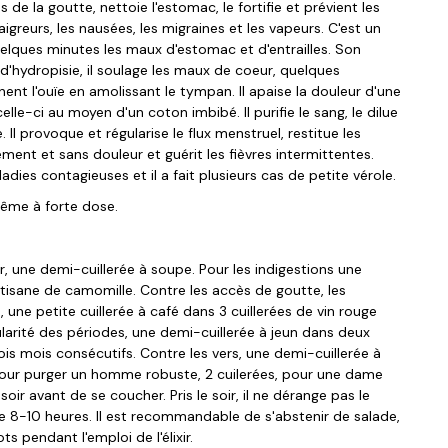
de la goutte, nettoie l'estomac, le fortifie et prévient les
igreurs, les nausées, les migraines et les vapeurs. C'est un
quelques minutes les maux d'estomac et d'entrailles. Son
d'hydropisie, il soulage les maux de coeur, quelques
inent l'ouïe en amolissant le tympan. Il apaise la douleur d'une
elle-ci au moyen d'un coton imbibé. Il purifie le sang, le dilue
. Il provoque et régularise le flux menstruel, restitue les
rement et sans douleur et guérit les fièvres intermittentes.
adies contagieuses et il a fait plusieurs cas de petite vérole.
 même à forte dose.
, une demi-cuillerée à soupe. Pour les indigestions une
tisane de camomille. Contre les accès de goutte, les
e, une petite cuillerée à café dans 3 cuillerées de vin rouge
ularité des périodes, une demi-cuillerée à jeun dans deux
ois mois consécutifs. Contre les vers, une demi-cuillerée à
 Pour purger un homme robuste, 2 cuilerées, pour une dame
 soir avant de se coucher. Pris le soir, il ne dérange pas le
de 8-10 heures. Il est recommandable de s'abstenir de salade,
s pendant l'emploi de l'élixir.